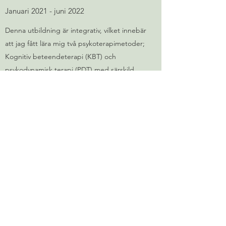
Januari 2021 - juni 2022
Denna utbildning är integrativ, vilket innebär
att jag fått lära mig två psykoterapimetoder;
Kognitiv beteendeterapi (KBT) och
psykodynamisk terapi (PDT) med särskild
inriktning mot affektfokuserad psykodynamisk
terapi (AFT).
Diakonprogrammet
Ersta Sköndals Högskola
Augusti 2011 - juni 2012
Här ingår bland annat själavård, där man